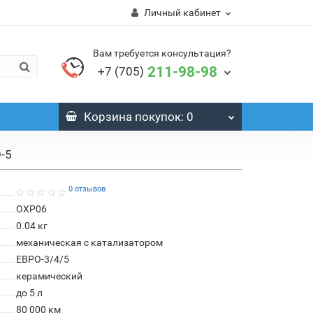
Личный кабинет
Вам требуется консультация?
211-98-98
+7 (705)
Корзина
покупок
: 0
-5
0 отзывов
OXP06
0.04
кг
механическая с катализатором
ЕВРО-3/4/5
керамический
до 5 л
80 000 км