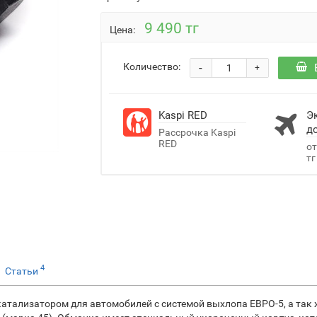
9 490 тг
Цена:
-
Количество:
+
Kaspi RED
Э
д
Рассрочка Kaspi
RED
от
тг
4
Статьи
атализатором для автомобилей с системой выхлопа ЕВРО-5, а так